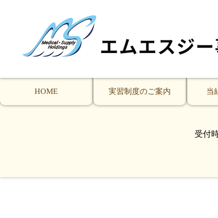
インドネシア技能実習生3名
定期訪問（介護付有料老人ホ
6月22日（火）東大阪市にある介護付有料老人ホームク
3名はそれぞれ1期生、2期生、3期生です。
HOME
実習制度のご案内
当
受付時