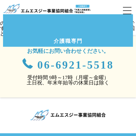
キルギスからの3ヶ月介護職業体験
（大阪府豊中市）
クリ
スマスツリー飾りつけ
ハロウィンも終わり、介護付有料老人ホームクルーヴ豊
中・服部にてクリスマスツリーの飾り付けをキルギスから
の3カ月職業体験の2名にて手伝っていただいている様子で
す。まもなくこの2名は11月3日の便でようやく本国へ帰国
となります。
介護職専門
お気軽にお問い合わせください。
06-6921-5518
受付時間 9時～17時（月曜～金曜）
土日祝、年末年始等の休業日は除く