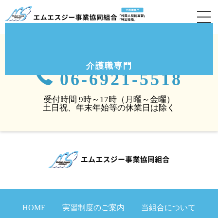
キルギスからの3ヶ月介護職業体験研修生のご紹介（大阪
府豊中市）②
食事介助研修の様子です。入居者様もかなり安心されて
いるように感じられました。
お気軽にお問い合わせください。
介護職専門
06-6921-5518
受付時間 9時～17時（月曜～金曜）
土日祝、年末年始等の休業日は除く
HOME
実習制度のご案内
当組合について