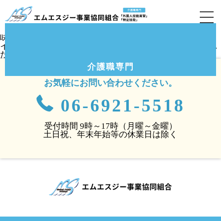
パフェ作り☆介護付有料老人ホームクルーヴなみはや
（2022.6.26）
パフェ作りのレクをしました！
スタッフが下ごしらえをしていると「何してるの～」と興
味深々です＾＾
インドネシアからの技能実習生にも手伝っていただきまし
た。
介護職専門
お気軽にお問い合わせください。
06-6921-5518
受付時間 9時～17時（月曜～金曜）
土日祝、年末年始等の休業日は除く