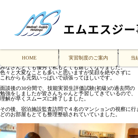
1月定期訪問の技能実習生(東大阪市K病院)の様子
昨年の10月から勤務開始した１期生９名の面談を実施しま
今年に入ってから皆さんの日本語力が格段にアップしてい
ドクターやリハビリ等のスタッフからいつも元気に笑顔で
挨拶してくれるととても評判が良いと看護副部長様が話さ
実習生が状態が悪い患者さんを見つけて報告してくれた
事例が数件あるので患者様の状態を良く観察してくれてい
とても評価されていました。
HOME
実習制度のご案内
当
みなさんとても優秀で私もとても嬉しくなりました。
色々と大変なことも多いと思いますが笑顔を絶やさずに
これからも元気いっぱいで頑張ってほしいです。
面談後の30分間で、技能実習生評価試験(初級)の過去問の
勉強をしましたが皆さんちゃんと予習してきているので、
理解が早くスムーズに終了しました。
その後、宿泊施設監査訪問で４名のマンションの視察に行
どのお部屋もとても整理整頓されていていました。