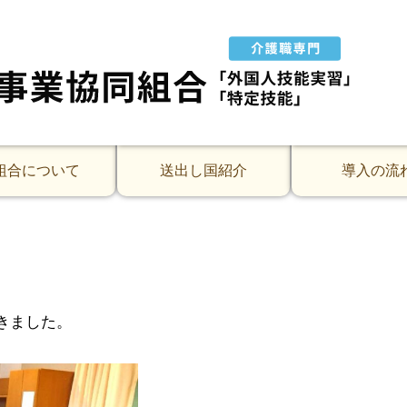
です。
した。
ること、
れていました。
ると
組合について
送出し国紹介
導入の流
きました。