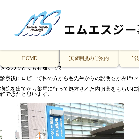
実習生の病院(婦人科)受診に同行しました。
「特別養護老人ホーム春光園」で勤務中の特定技能のアユ
ち合わせ場所に行くと、もう既にアユさんが待っていて私
待ち時間の間に前回の受診日から今日までの状態を聴き取
お話を聞きました。検査の結果は特に問題なく、内服薬で
心配するほどでは無かったので、良かったですと安心する
いました。
HOME
実習制度のご案内
当
外国人にとって病気になって病院で診察を受けるのはとて
きるのでとても有難いです。
診察後にロビーで私の方からも先生からの説明をかみ砕い
病院を出てから薬局に行って処方された内服薬をもらいに
解できたと思います。