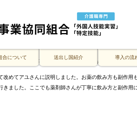
さんの1ヶ月後の経過観察で婦人科に同行しました。10分
の顔を見ると笑顔で挨拶してくれました。
ってメモしておき、一緒に診察室に入ってから担当医に報
の治療を継続していくことになりました。
と、先生も笑顔でうなずいてくれて今の状態と治療内容に
組合について
送出し国紹介
導入の流
も不安が大きい事と思うので、担当の先生が親身になって
て改めてアユさんに説明しました。お薬の飲み方も副作用
行きました。ここでも薬剤師さんが丁寧に飲み方と副作用