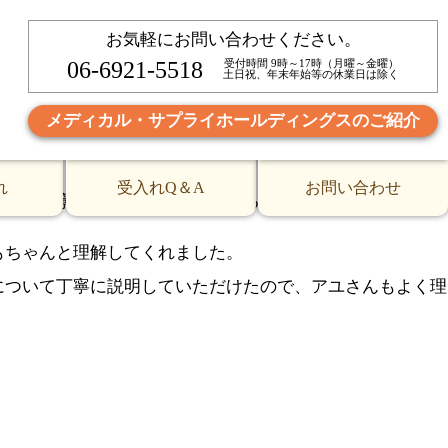
お気軽にお問い合わせください。
前に受付前で待ち合わせしていましたが少し余裕を持って待
06-6921-5518
受付時間 9時～17時（月曜～金曜）
土日祝、年末年始等の休業日は除く
告しました。エコー検査の後に再び診察室に入って先生から
メディカル・サプライホールディングスのご紹介
ついて詳しくご説明頂けたので、アユさんも表情が和らいで
れ
受入れQ＆A
お問い合わせ
優しく丁寧な説明をしていただけると実習生もとても安心で
もちゃんと理解してくれました。
について丁寧に説明していただけたので、アユさんもよく理