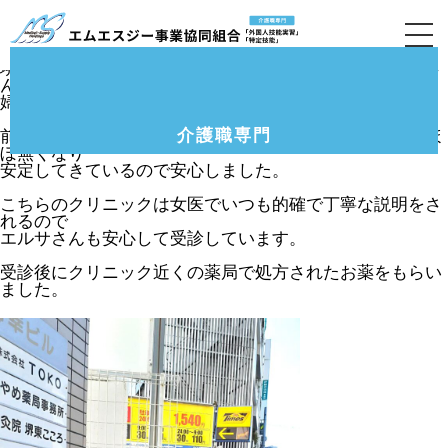
実習生のレディースクリニック受診に同行しまし
た。
堺市のグループホームで勤務している特定技能のエルサさ
んの
婦人科受診に同行しました。
介護職専門
前回の採血結果は問題なく、女性ホルモン剤の副作用もほ
ぼ無くなり
安定してきているので安心しました。
こちらのクリニックは女医でいつも的確で丁寧な説明をさ
れるので
エルサさんも安心して受診しています。
受診後にクリニック近くの薬局で処方されたお薬をもらい
ました。