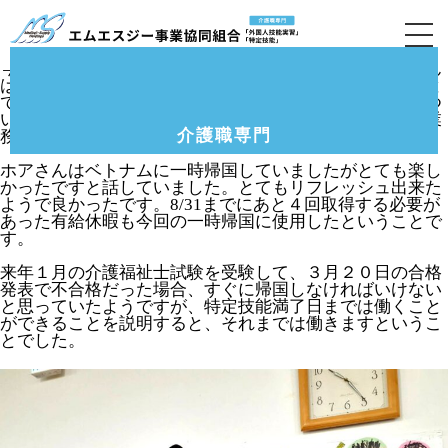
8月定期訪問(東成区のグループホーム)の様子で
す。
今年の４月に技能実習生から特定技能に変更したヌルさん
は、業務面も生活面も特に問題なく過ごしているとのこと
です。通常は比較的落ち着いている３階フロアで業務につ
いているが、最近は３階に比べて大変な２階フロアでも業
介護職専門
務しているとのことです。
ホアさんはベトナムに一時帰国していましたがとても楽し
かったですと話していました。とてもリフレッシュ出来た
ようで良かったです。8/31までにあと４回取得する必要が
あった有給休暇も今回の一時帰国に使用したということで
す。
来年１月の介護福祉士試験を受験して、３月２０日の合格
発表で不合格だった場合、すぐに帰国しなければいけない
と思っていたようですが、特定技能満了日までは働くこと
ができることを説明すると、それまでは働きますというこ
とでした。