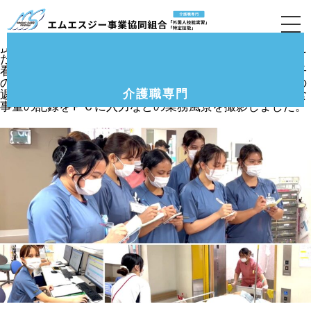
6月定期訪問(東大阪市K病院)の様子です。＜１期
生面談＞
技能実習１期生と２期生の皆さんに動画撮影にご協力いた
だきました。
看護師からの申し送り、ベットから車椅子の移乗、車椅子
の移動介助、鑷子など器具の洗浄、輸液や薬剤の薬局への
介護職専門
返却、食前のうがいセット配り、喀痰吸引機器の準備、食
事量の記録をＰＣに入力などの業務風景を撮影しました。