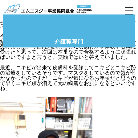
6月定期訪問(堺市のグループホーム)の様子です。
特定技能のエルサさんと面談を実施しました。在留カード
更新の為に必要な書類にサインをもらい、在留カードとパ
スポートと必要な書類等を預かりました。
今年の1月に受験した介護福祉士試験は不合格でしたが、
結果ハガキが届いてパート合格も無しということで報告を
介護職専門
受けました。今回はお試しでどんな感じかを体験する為に
受けたと思って、次回は本番なので合格するように頑張れ
ばいいですよと言うと、笑顔ではいと答えていました。
最近、ニキビが出来て皮膚科を受診してニキビとニキビ跡
の治療をしているそうです。マスクをしているので気が付
かなかったのですが、ニキビが気になるお年頃だと思うの
で早くニキビ跡が消えて元の綺麗なお肌になるといいです
ね。