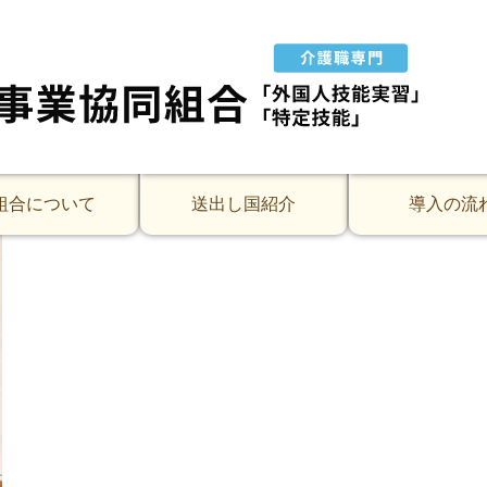
ホーム)の様子です。
生のサリさん、エルザさんの初めての面談です。２期生の
は先輩がいてないフロアで勤務で心配していましたが、日
組合について
送出し国紹介
導入の流