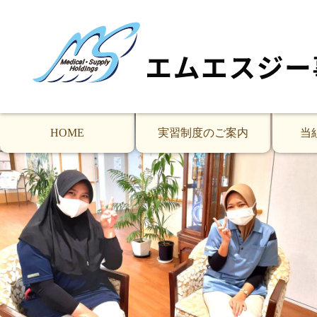
5月定期訪問の技能実習生(大正区の特別養護老人
先月から勤務開始してちょうど１ヶ月目の技能実習生３期
が笑顔で話していました。
サリさんはディオナ先輩と同じフロアですが、エルザさん
のことで安心しました。
HOME
実習制度のご案内
当