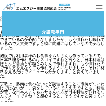
2月定期訪問(旭区のグループホーム)の様子です。
旭区のグループホームで働いている特定技能実習生のイン
ドネシア人のムサさんの宿泊施設であるマンションに監査
訪問で訪れて面談を実施しましした。
マンションの隣にマンションかビルが建つようで鉄筋が組
まれていました。工事の音がとても大きくて、面談中も
介護職専門
時々声が聞こえないほどでしたので、夜勤明けの時に仮眠
できているのか心配になりましたが、もう慣れたし眠れて
いるので大丈夫ですよと特に問題にはしていなので安心し
ました。
施設では利用者様のお食事をムサさんも作っているので、
日本料理を作れるのはスゴイですねと言うと、日本料理は
ほとんど醤油と砂糖とみりんで作れますね。もう慣れたの
で作り方を見なくても作れるようになりました。それに材
料を見るだけでメニューも分かります。と答えていまし
た。
宗教上、豚肉は食べないけど調理することに抵抗がないわ
けではないが、手袋をしているので大丈夫ですとも。料理
が苦手な日本人よりもムサさんの方が日本料理が作れるな
んてスゴイですね！と感心すると、そうですかと笑ってい
ました。