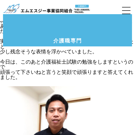
12月定期訪問(旭区のグループホーム)の様子で
す。
特定技能実習生のインドネシア人のムサさんの宿泊施設で
あるマンションに監査訪問で訪れて面談を実施しましし
た。業務面、生活面ともに特に問題はないそうです。
介護職専門
実務者研修の受講が3月で決まっていましたが4月になった
と
少し残念そうな表情を浮かべていました。
今日は、このあと介護福祉士試験の勉強をしますというの
で
頑張って下さいねと言うと笑顔で頑張りますと答えてくれ
ました。