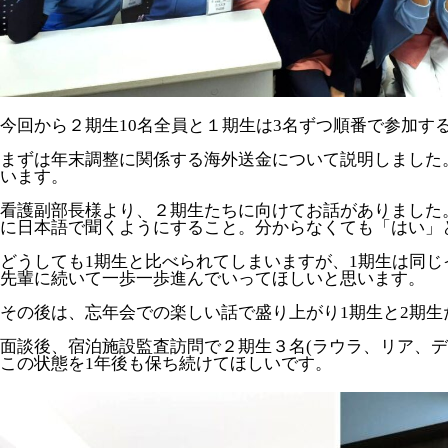
今回から２期生10名全員と１期生は3名ずつ順番で参加す
まずは年末調整に関係する海外送金について説明しました
います。
看護副部長様より、２期生たちに向けてお話がありました
に日本語で聞くようにすること。分からなくても「はい」
どうしても1期生と比べられてしまいますが、1期生は同
先輩に続いて一歩一歩進んでいってほしいと思います。
その後は、忘年会での楽しい話で盛り上がり1期生と2期
面談後、宿泊施設監査訪問で２期生３名(ラウラ、リア、
この状態を1年後も保ち続けてほしいです。