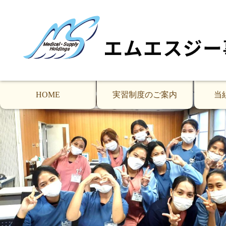
12月定期訪問の技能実習生(東大阪市K病院)の様
２期生(ティア、アプリアニ、ラウラ、ファニ、アナ、アプ
護副部長様ご同席での面談を実施しました。
HOME
実習制度のご案内
当