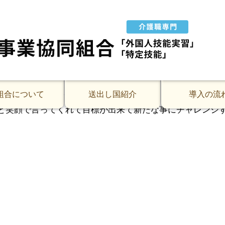
。
ドネシア人のムサさんの宿泊施設であるマンションに監査
安心した様子でした。本社のご担当者様が迅速にご対応いた
と言うと
していましたが
うと頷いていました。
組合について
送出し国紹介
導入の流
と笑顔で言ってくれて目標が出来て新たな事にチャレンジ