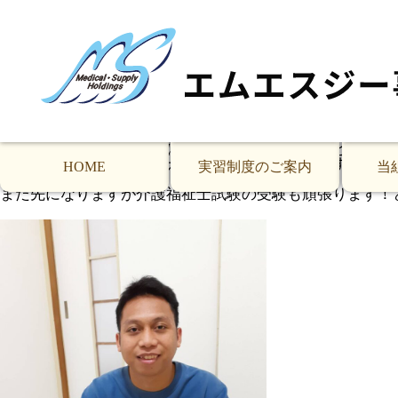
11月定期訪問(旭区のグループホーム)の様子です
旭区のグループホームで働いている特定技能実習生のイン
実務者研修を来年2月に受講できることに大変喜んでおり
普段からムサさんが真面目に業務に励んでいるからですよ
少し照れたような表情をみせていました。
また、２月に受講する際にスタッフが不足することを心配
それはちゃんと会社が考えてくれるので大丈夫ですよと言
HOME
実習制度のご案内
当
まだ先になりますが介護福祉士試験の受験も頑張ります！