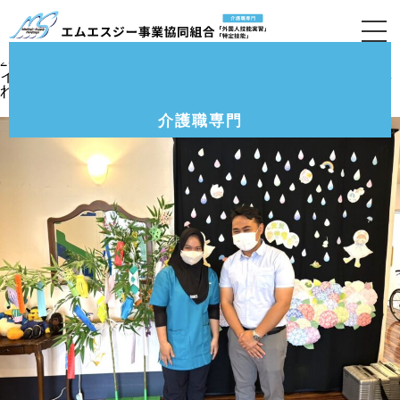
介護付有料老人ホーム「クルーヴ豊中・服部」6
月の様子です。
2025.6.18
インドネシア送出機関のジュナ先生が視察で施設に訪問さ
れて、久しぶりの再会に喜ぶ6期生のオクタさん。
介護職専門