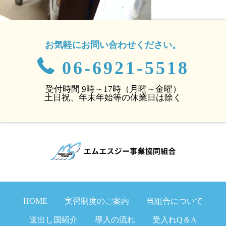
お気軽にお問い合わせください。
06-6921-5518
受付時間 9時～17時（月曜～金曜）
土日祝、年末年始等の休業日は除く
HOME
実習制度のご案内
当組合について
送出し国紹介
導入の流れ
受入れQ＆A