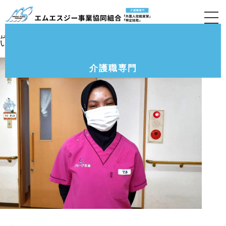
介護付有料老人ホーム「クルーヴ布施」8月の様
子です。
技能実習5.5期生のデアさんが２Fフロアで勤務中でした。
いつもと変わらず特に問題ないとのことでした。
介護職専門