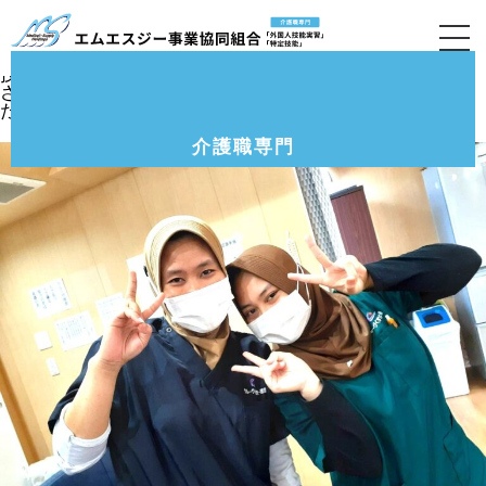
介護付有料老人ホーム「クルーヴくすのき・萱
島」5月の技能実習生の様子です。
技能実習生5期生ミルナさん、5期生ジアさん、6期生デラ
さん、6期生ディアーさんと、先月から特定技能に変更し
た元４期生のミルナさんと会えたので面談しました。
介護職専門