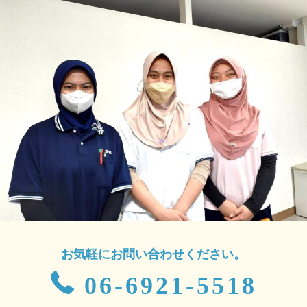
お気軽にお問い合わせください。
06-6921-5518