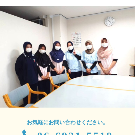
お気軽にお問い合わせください。